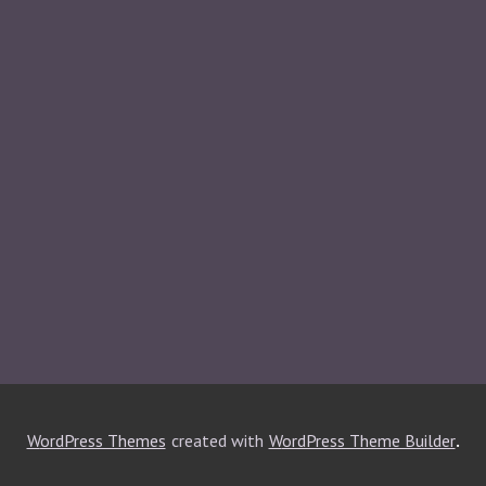
.
WordPress Themes
created with
WordPress Theme Builder