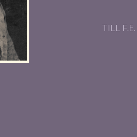
TILL​ F.